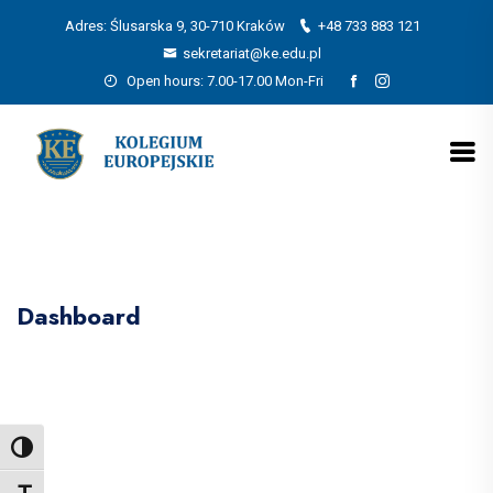
Adres: Ślusarska 9, 30-710 Kraków
+48 733 883 121
sekretariat@ke.edu.pl
Open hours: 7.00-17.00 Mon-Fri
Dashboard
Toggle High Contrast