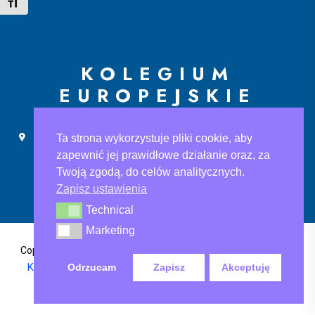
Toggle Font size
KOLEGIUM
EUROPEJSKIE
Ślusarska 9, 30-710 Kraków
sekretariat@ke.edu.pl
Ta strona wykorzystuje pliki cookie, aby
+48 733 883 121
zapewnić jej prawidłowe działanie oraz, za
Twoją zgodą, do celów analitycznych.
Zapisz ustawienia
Technical
Technical
Marketing
Marketing
Polityka Prywatności
,
Copyright@2024 Kolegium Europejskie
Klauzula informacyjna
, Klauzula informacyjna rodo-ksef
Odrzucam
Zapisz
Akceptuję