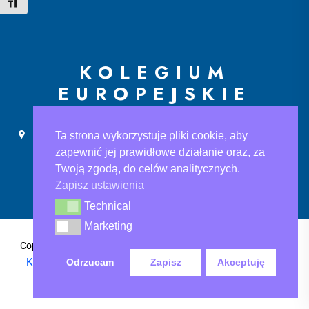
Toggle Font size
KOLEGIUM
EUROPEJSKIE
Ślusarska 9, 30-710 Kraków
sekretariat@ke.edu.pl
Ta strona wykorzystuje pliki cookie, aby
+48 733 883 121
zapewnić jej prawidłowe działanie oraz, za
Twoją zgodą, do celów analitycznych.
Zapisz ustawienia
Technical
Technical
Marketing
Marketing
Polityka Prywatności
,
Copyright@2024 Kolegium Europejskie
Klauzula informacyjna
, Klauzula informacyjna rodo-ksef
Odrzucam
Zapisz
Akceptuję