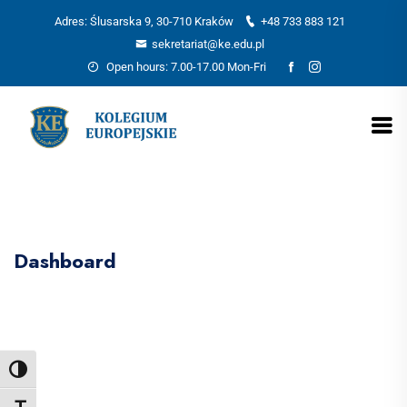
Adres: Ślusarska 9, 30-710 Kraków
+48 733 883 121
sekretariat@ke.edu.pl
Open hours: 7.00-17.00 Mon-Fri
Dashboard
Toggle High Contrast