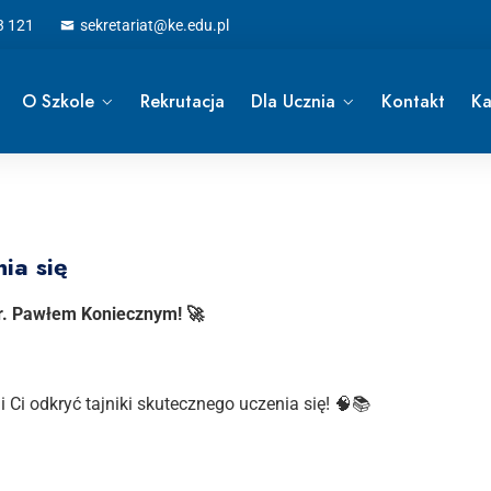
3 121
sekretariat@ke.edu.pl
O Szkole
Rekrutacja
Dla Ucznia
Kontakt
Ka
ia się
Dr. Pawłem Koniecznym! 🚀
Ci odkryć tajniki skutecznego uczenia się! 🧠📚