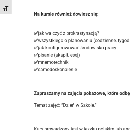
Toggle Font size
Na kursie również dowiesz się:
✅
jak walczyć z prokrastynacją?
✅
wszystkiego o planowaniu (codzienne, tygodn
✅
jak konfigurowować środowisko pracy
✅
pisanie (akapit, esej)
✅
mnemotechniki
✅
samodoskonalenie
Zapraszamy na zajęcia pokazowe, które odbęd
Temat zajęć: “Dzień w Szkole.”
Kurs prowadzony jest w języku polskim lub ang