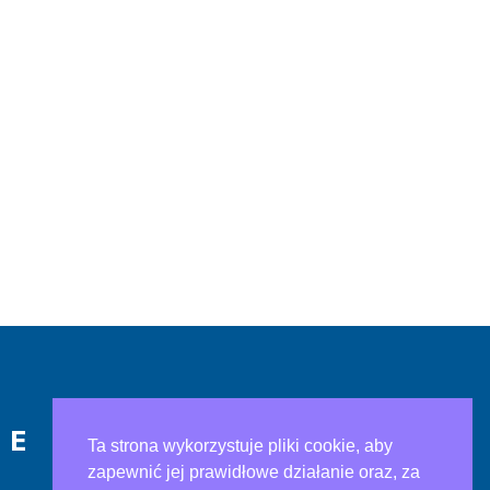
IE
Ta strona wykorzystuje pliki cookie, aby
zapewnić jej prawidłowe działanie oraz, za