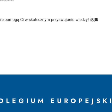
które pomogą Ci w skutecznym przyswajaniu wiedzy! 🚀🎓
OLEGIUM EUROPEJSK