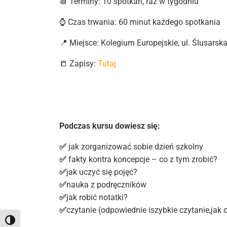
📆 Terminy: 10 spotkań, raz w tygodniu
⌚ Czas trwania: 60 minut każdego spotkania
📍 Miejsce: Kolegium Europejskie, ul. Ślusarsk
📒 Zapisy:
Tutaj
Podczas kursu dowiesz się:
✅
jak zorganizować sobie dzień szkolny
✅
fakty kontra koncepcje – co z tym zrobić?
✅
jak uczyć się pojęć?
✅
nauka z podręczników
✅
jak robić notatki?
✅
czytanie (odpowiednie iszybkie czytanie,jak 
Toggle High Contrast