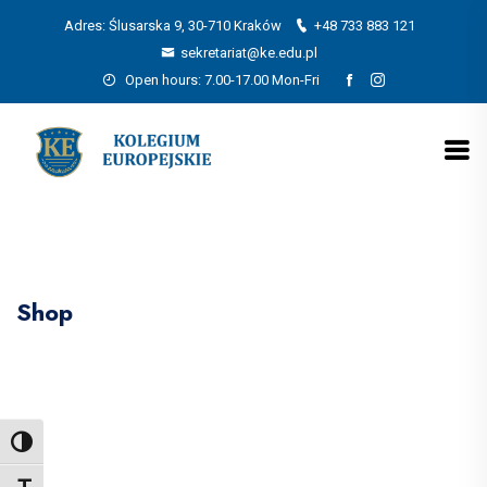
Adres: Ślusarska 9, 30-710 Kraków
+48 733 883 121
sekretariat@ke.edu.pl
Open hours: 7.00-17.00 Mon-Fri
Shop
Toggle High Contrast