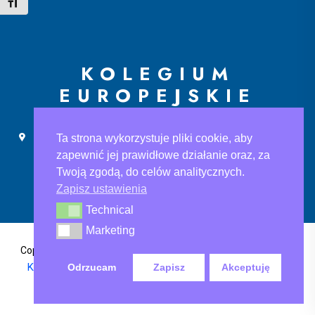
Toggle Font size
KOLEGIUM
EUROPEJSKIE
Ślusarska 9, 30-710 Kraków
sekretariat@ke.edu.pl
Ta strona wykorzystuje pliki cookie, aby
+48 733 883 121
zapewnić jej prawidłowe działanie oraz, za
Twoją zgodą, do celów analitycznych.
Zapisz ustawienia
Technical
Technical
Marketing
Marketing
Polityka Prywatności
,
Copyright@2024 Kolegium Europejskie
Klauzula informacyjna
, Klauzula informacyjna rodo-ksef
Odrzucam
Zapisz
Akceptuję