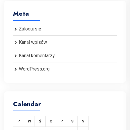
Meta
Zaloguj się
Kanał wpisów
Kanał komentarzy
WordPress.org
Calendar
P
W
Ś
C
P
S
N