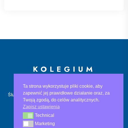
KOLEGIUM
EUROPEJSKIE
Ta strona wykorzystuje pliki cookie, aby
zapewnić jej prawidłowe działanie oraz, za
Ślusarska 9, 30-710 Kraków
sekretariat@ke.edu.pl
+48
Twoją zgodą, do celów analitycznych.
733 883 121
Zapisz ustawienia
Technical
Technical
Marketing
Marketing