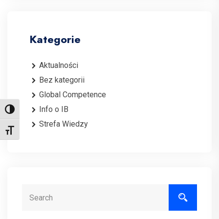
Kategorie
Aktualności
Bez kategorii
Global Competence
Info o IB
Toggle High Contrast
Strefa Wiedzy
Toggle Font size
Search