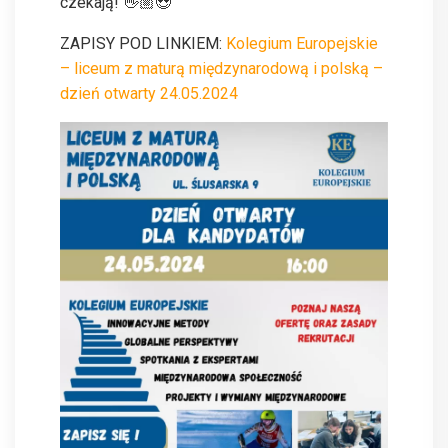
czekają! 👋🏼😍
ZAPISY POD LINKIEM:
Kolegium Europejskie
– liceum z maturą międzynarodową i polską –
dzień otwarty 24.05.2024