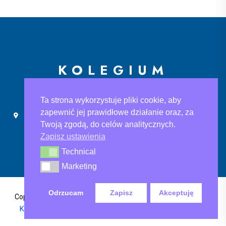
KOLEGIUM
EUROPEJSKIE
Ta strona wykorzystuje pliki cookie, aby
zapewnić jej prawidłowe działanie oraz, za
Ślusarska 9, 30-710 Kraków
sekretariat@ke.edu.pl
Twoją zgodą, do celów analitycznych.
+48 733 883 121
Zapisz ustawienia
Technical
Technical
Marketing
Marketing
Odrzucam
Zapisz
Akceptuję
Polityka Prywatności
,
Copyright@2024 Kolegium Europejskie
Klauzula informacyjna
, Klauzula informacyjna rodo-ksef