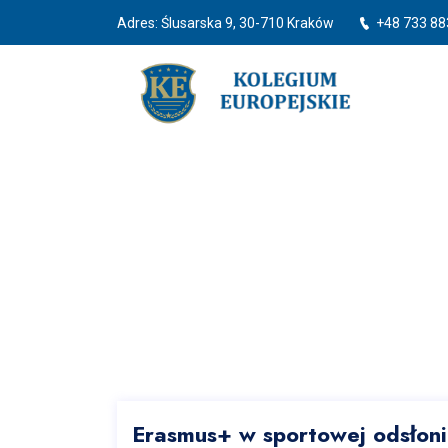
Adres: Ślusarska 9, 30-710 Kraków
+48 733 88
Erasmus+ w sportowej odsłoni