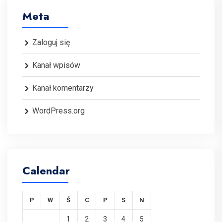
Meta
Zaloguj się
Kanał wpisów
Kanał komentarzy
WordPress.org
Calendar
P
W
Ś
C
P
S
N
1
2
3
4
5