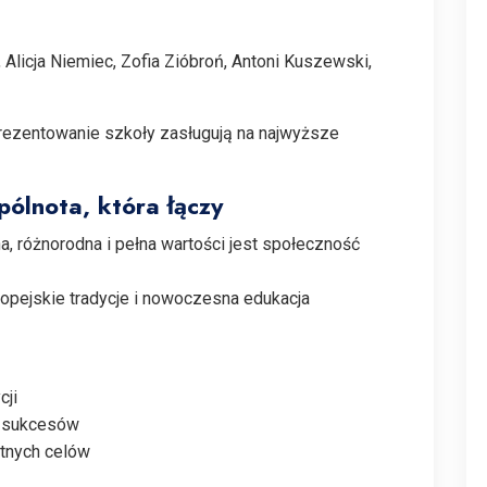
Alicja Niemiec, Zofia Zióbroń, Antoni Kuszewski,
rezentowanie szkoły zasługują na najwyższe
ólnota, która łączy
na, różnorodna i pełna wartości jest społeczność
ropejskie tradycje i nowoczesna edukacja
cji
h sukcesów
itnych celów