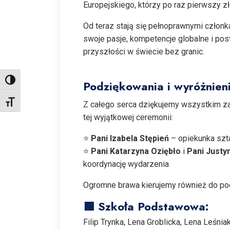
Europejskiego, którzy po raz pierwszy 
Od teraz stają się pełnoprawnymi członk
swoje pasje, kompetencje globalne i pos
przyszłości w świecie bez granic.
Toggle High Contrast
Podziękowania i wyróżnien
Toggle Font size
Z całego serca dziękujemy wszystkim z
tej wyjątkowej ceremonii:
⭐
Pani Izabela Stępień
– opiekunka szt
⭐
Pani Katarzyna Oziębło
i
Pani Justy
koordynację wydarzenia
Ogromne brawa kierujemy również do po
🟩 Szkoła Podstawowa:
Filip Trynka, Lena Groblicka, Lena Leśnia