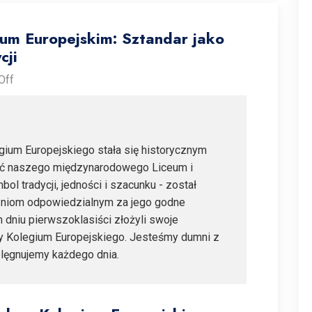
ium Europejskim: Sztandar jako
cji
Off
gium Europejskiego stała się historycznym
ć naszego międzynarodowego Liceum i
l tradycji, jedności i szacunku - został
czniom odpowiedzialnym za jego godne
dniu pierwszoklasiści złożyli swoje
y Kolegium Europejskiego. Jesteśmy dumni z
elęgnujemy każdego dnia.