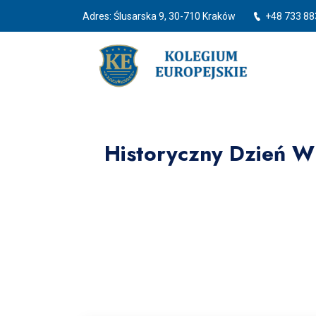
Adres: Ślusarska 9, 30-710 Kraków
+48 733 88
Historyczny Dzień W