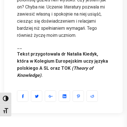
on? Chyba nie. Uczenie literatury pozwala mi
zawiesić własną i spokojnie na niej usiąść,
ciesząc się doświadczeniem i relacjami
bardziej niż spełnianiem wymagań. Tego
również życzę moim uczniom.
__
Tekst przygotowała dr Natalia Kiedyk,
która w Kolegium Europejskim uczy języka
polskiego A SL oraz TOK
(Theory of
Knowledge)
.
Toggle High Contrast
Toggle Font size