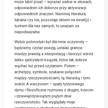
może lubić pisać – wyrażać siebie w słowach,
odpowiednim ich doborze przy aktywizacji
odpowiednich znaczeń. Niemniej literatura,
lubiana czy nie, pozostaje oknem na świat(y) i
lustrem dla nas samych, to uważam za
niepodważalne.
Wybór polonistyki był dla mnie oczywisty –
będziemy czytać poezję, ustalać granice
miedzy prawdą a interpretacją i tworzyć wśród
lekko zjełczałych książek, które tak dobrze
wąchać tuż przed czytaniem. Potem –
archetypy, symbole, szukanie połączeń
między rzeczywistościami, tą literacką i tymi
wokół. A wieczorem – opaty tytoniowego
dymu i filozoficzne rozmowy o drugim, trzecim
i dziewięćdziesiątym piątym dnie
rzeczywistości. Tak wyglądały moje