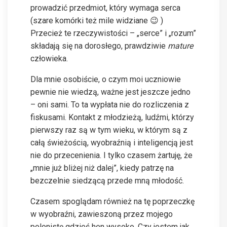
prowadzić przedmiot, który wymaga serca
(szare komórki też mile widziane 😉 )
Przecież te rzeczywistości – „serce” i „rozum”
składają się na dorosłego, prawdziwie
mature
człowieka.
Dla mnie osobiście, o czym moi uczniowie
pewnie nie wiedzą, ważne jest jeszcze jedno
– oni sami. To ta wypłata nie do rozliczenia z
fiskusami. Kontakt z młodzieżą, ludźmi, którzy
pierwszy raz są w tym wieku, w którym są z
całą świeżością, wyobraźnią i inteligencją jest
nie do przecenienia. I tylko czasem żartuję, że
„mnie już bliżej niż dalej”, kiedy patrzę na
bezczelnie siedzącą przede mną młodość.
Czasem spoglądam również na tę poprzeczkę
w wyobraźni, zawieszoną przez mojego
polonistę gdzieś hen wysoko. Czy jestem jak