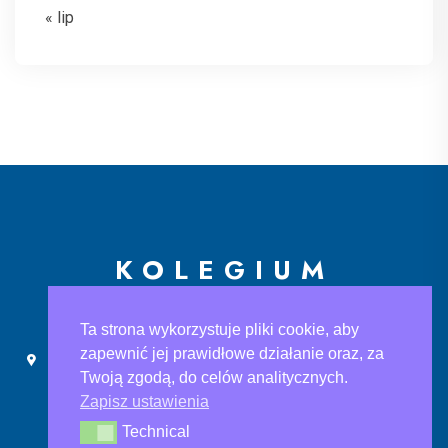
« lip
KOLEGIUM
EUROPEJSKIE
Ta strona wykorzystuje pliki cookie, aby
zapewnić jej prawidłowe działanie oraz, za
Ślusarska 9, 30-710 Kraków
sekretariat@ke.edu.pl
Twoją zgodą, do celów analitycznych.
+48 733 883 121
Zapisz ustawienia
Technical
Technical