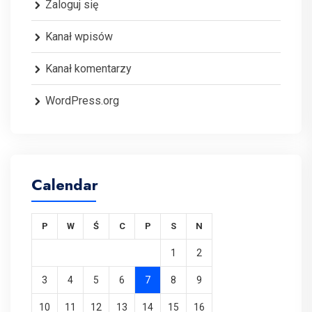
Zaloguj się
Kanał wpisów
Kanał komentarzy
WordPress.org
Calendar
P
W
Ś
C
P
S
N
1
2
3
4
5
6
7
8
9
10
11
12
13
14
15
16