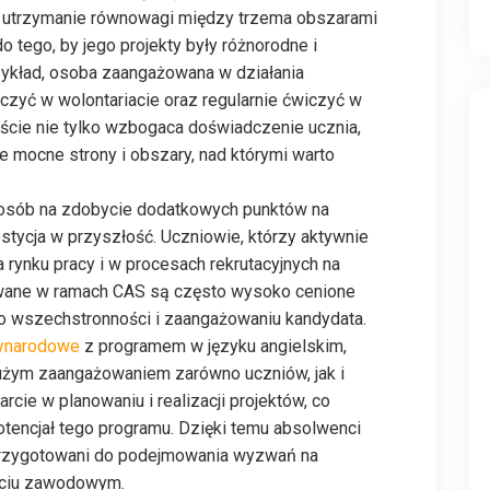
e utrzymanie równowagi między trzema obszarami
 tego, by jego projekty były różnorodne i
zykład, osoba zaangażowana w działania
czyć w wolontariacie oraz regularnie ćwiczyć w
jście nie tylko wzbogaca doświadczenie ucznia,
e mocne strony i obszary, nad którymi warto
posób na zdobycie dodatkowych punktów na
tycja w przyszłość. Uczniowie, którzy aktywnie
 rynku pracy i w procesach rekrutacyjnych na
owane w ramach CAS są często wysoko cenione
o wszechstronności i zaangażowaniu kandydata.
ynarodowe
z programem w języku angielskim,
użym zaangażowaniem zarówno uczniów, jak i
rcie w planowaniu i realizacji projektów, co
tencjał tego programu. Dzięki temu absolwenci
przygotowani do podejmowania wyzwań na
yciu zawodowym.