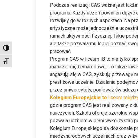
Podczas realizacji CAS ważne jest takż
programu. Każdy uczeń powinien dążyć do
rozwijały go w różnych aspektach. Na pr
artystyczne może jednocześnie uczestni
ramach aktywności fizycznej. Takie pode
ale także pozwala mu lepiej poznać swoj
Toggle High Contrast
pracować.
Program CAS w liceum IB to nie tylko s
Toggle Font size
maturze międzynarodowej. To także inwes
angażują się w CAS, zyskują przewagę na
prestiżowe uczelnie. Działania podejm
przez uniwersytety, ponieważ świadczą 
Kolegium Europejskie to
liceum międz
gdzie program CAS jest realizowany z d
nauczycieli. Szkoła oferuje szerokie wspa
pozwala uczniom w pełni wykorzystać po
Kolegium Europejskiego są doskonale 
międzynarodowych uczelniach oraz w ż