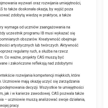
ejmowania wyzwań oraz rozwijania umiejętności,
S to także doskonała okazja, by wyjść poza
sować zdobytą wiedzę w praktyce, a także
tóry wymaga od uczniów zaangażowania na
żdy uczestnik programu IB musi wykazać się
wspomnianych obszarów. Kreatywność obejmuje
tności artystycznych lub twórczych. Aktywność
poprzez regularny ruch, a służba na rzecz
nym. Co ważne, projekty CAS muszą być
ne i zakończone refleksją nad zdobytymi
tekście rozwijania kompetencji miękkich, które
. Uczniowie mają okazję uczyć się zarządzania
 podejmowania decyzji. Wszystkie te umiejętności
, jak i w karierze zawodowej. CAS pozwala także
nia – uczniowie muszą analizować swoje działania,
wojej pracy.