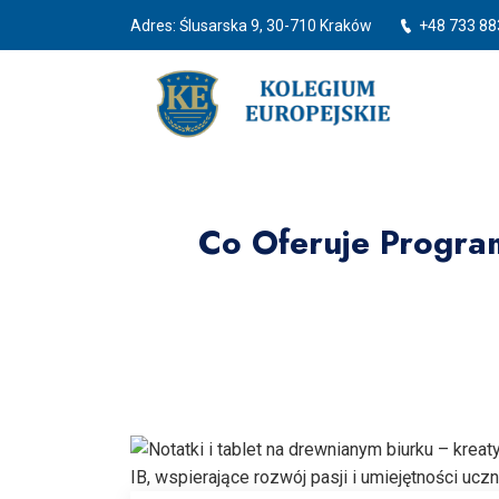
Adres: Ślusarska 9, 30-710 Kraków
+48 733 88
Co Oferuje Progra