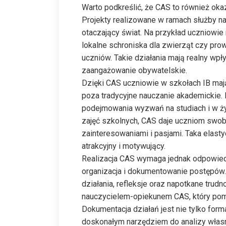
Warto podkreślić, że CAS to również okazj
Projekty realizowane w ramach służby na
otaczający świat. Na przykład uczniowie
lokalne schroniska dla zwierząt czy pr
uczniów. Takie działania mają realny wpł
zaangażowanie obywatelskie.
Dzięki CAS uczniowie w szkołach IB maj
poza tradycyjne nauczanie akademickie.
podejmowania wyzwań na studiach i w 
zajęć szkolnych, CAS daje uczniom swob
zainteresowaniami i pasjami. Taka elast
atrakcyjny i motywujący.
Realizacja CAS wymaga jednak odpowied
organizacja i dokumentowanie postępów
działania, refleksje oraz napotkane trudn
nauczycielem-opiekunem CAS, który pom
Dokumentacja działań jest nie tylko for
doskonałym narzędziem do analizy własn