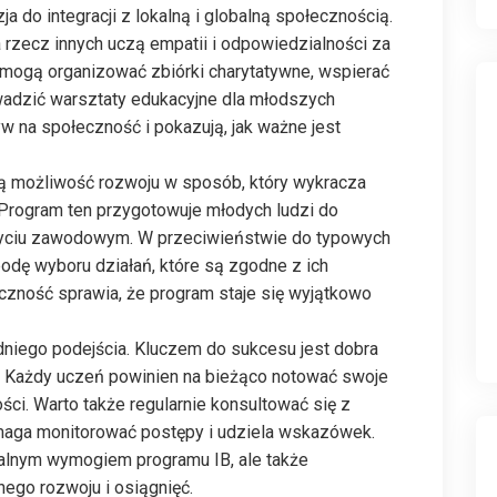
a do integracji z lokalną i globalną społecznością.
 rzecz innych uczą empatii i odpowiedzialności za
 mogą organizować zbiórki charytatywne, wspierać
owadzić warsztaty edukacyjne dla młodszych
yw na społeczność i pokazują, jak ważne jest
ą możliwość rozwoju w sposób, który wykracza
 Program ten przygotowuje młodych ludzi do
życiu zawodowym. W przeciwieństwie do typowych
odę wyboru działań, które są zgodne z ich
yczność sprawia, że program staje się wyjątkowo
niego podejścia. Kluczem do sukcesu jest dobra
. Każdy uczeń powinien na bieżąco notować swoje
ości. Warto także regularnie konsultować się z
aga monitorować postępy i udziela wskazówek.
malnym wymogiem programu IB, ale także
ego rozwoju i osiągnięć.