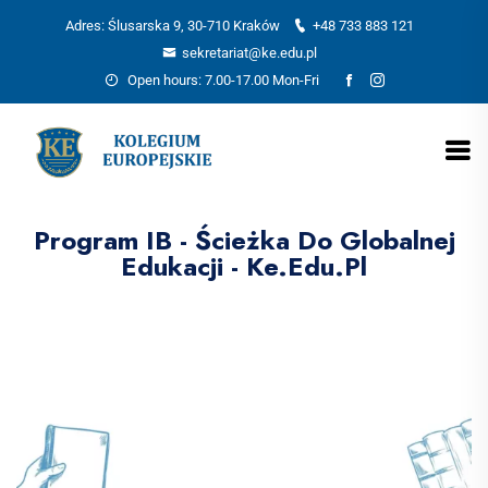
Adres: Ślusarska 9, 30-710 Kraków
+48 733 883 121
sekretariat@ke.edu.pl
Open hours: 7.00-17.00 Mon-Fri
Program IB - Ścieżka Do Globalnej
Edukacji - Ke.edu.pl