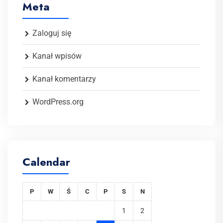
Meta
Zaloguj się
Kanał wpisów
Kanał komentarzy
WordPress.org
Calendar
P
W
Ś
C
P
S
N
1
2