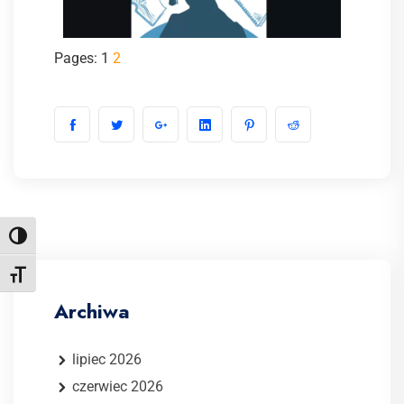
Pages:
1
2
Toggle High Contrast
Toggle Font size
Archiwa
lipiec 2026
czerwiec 2026