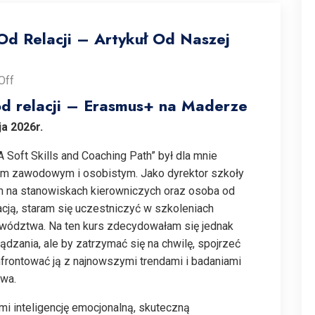
d Relacji – Artykuł Od Naszej
Off
d relacji – Erasmus+ na Maderze
a 2026r.
A Soft Skills and Coaching Path” był dla mnie
em zawodowym i osobistym. Jako dyrektor szkoły
em na stanowiskach kierowniczych oraz osoba od
ją, staram się uczestniczyć w szkoleniach
ywództwa. Na ten kurs zdecydowałam się jednak
dzania, ale by zatrzymać się na chwilę, spojrzeć
nfrontować ją z najnowszymi trendami i badaniami
twa.
 inteligencję emocjonalną, skuteczną