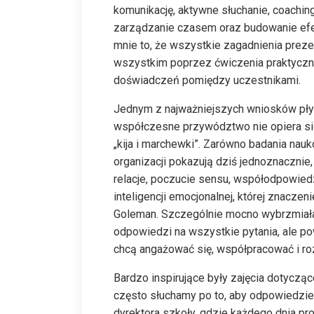
komunikację, aktywne słuchanie, coachin
zarządzanie czasem oraz budowanie efe
mnie to, że wszystkie zagadnienia preze
wszystkim poprzez ćwiczenia praktyczne,
doświadczeń pomiędzy uczestnikami.
Jednym z najważniejszych wniosków płyn
współczesne przywództwo nie opiera się 
„kija i marchewki”. Zarówno badania nauk
organizacji pokazują dziś jednoznacznie,
relacje, poczucie sensu, współodpowiedzi
inteligencji emocjonalnej, której znacze
Goleman. Szczególnie mocno wybrzmiała t
odpowiedzi na wszystkie pytania, ale powin
chcą angażować się, współpracować i roz
Bardzo inspirujące były zajęcia dotycza
często słuchamy po to, aby odpowiedzieć
dyrektora szkoły, gdzie każdego dnia p