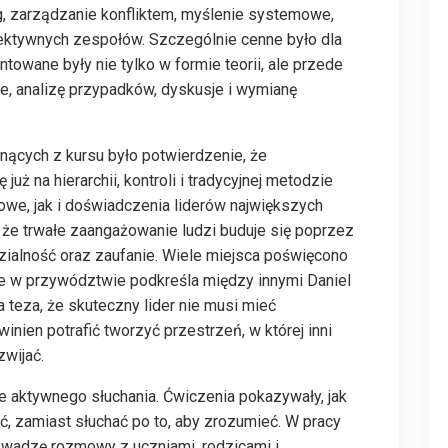
g, zarządzanie konfliktem, myślenie systemowe,
ktywnych zespołów. Szczególnie cenne było dla
ntowane były nie tylko w formie teorii, ale przede
 analizę przypadków, dyskusje i wymianę
ących z kursu było potwierdzenie, że
już na hierarchii, kontroli i tradycyjnej metodzie
owe, jak i doświadczenia liderów największych
 że trwałe zaangażowanie ludzi buduje się poprzez
alność oraz zaufanie. Wiele miejsca poświęcono
nie w przywództwie podkreśla między innymi Daniel
eza, że skuteczny lider nie musi mieć
ien potrafić tworzyć przestrzeń, w której inni
wijać.
̨ce aktywnego słuchania. Ćwiczenia pokazywały, jak
, zamiast słuchać po to, aby zrozumieć. W pracy
rowadzę rozmowy z uczniami, rodzicami i