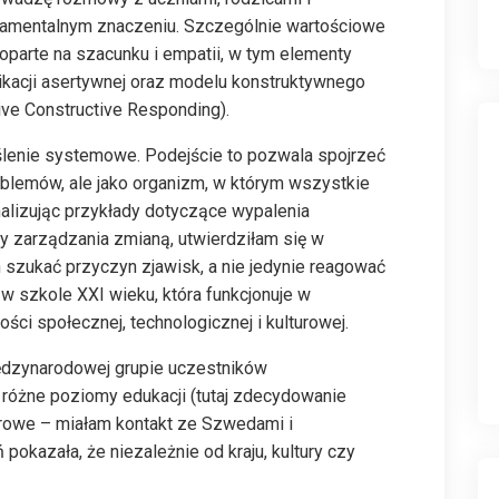
undamentalnym znaczeniu. Szczególnie wartościowe
ji oparte na szacunku i empatii, w tym elementy
kacji asertywnej oraz modelu konstruktywnego
ive Constructive Responding).
́lenie systemowe. Podejście to pozwala spojrzeć
roblemów, ale jako organizm, w którym wszystkie
nalizując przykłady dotyczące wypalenia
zarządzania zmianą, utwierdziłam się w
 szukać przyczyn zjawisk, a nie jedynie reagować
 w szkole XXI wieku, która funkcjonuje w
ści społecznej, technologicznej i kulturowej.
międzynarodowej grupie uczestników
i różne poziomy edukacji (tutaj zdecydowanie
turowe – miałam kontakt ze Szwedami i
okazała, że niezależnie od kraju, kultury czy