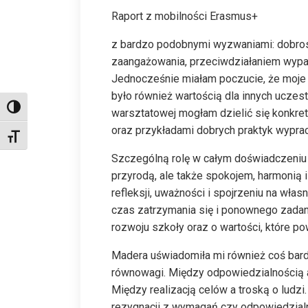
Raport z mobilności Erasmus+
z bardzo podobnymi wyzwaniami: dobros
zaangażowania, przeciwdziałaniem wyp
Jednocześnie miałam poczucie, że moje 
było również wartością dla innych ucze
Toggle High Contrast
warsztatowej mogłam dzielić się konkr
oraz przykładami dobrych praktyk wyprac
Toggle Font size
Szczególną rolę w całym doświadczen
przyrodą, ale także spokojem, harmonią 
refleksji, uważności i spojrzeniu na wła
czas zatrzymania się i ponownego zadan
rozwoju szkoły oraz o wartości, które p
Madera uświadomiła mi również coś ba
równowagi. Między odpowiedzialnością
Między realizacją celów a troską o ludz
rezygnacji z wymagań czy odpowiedzialn