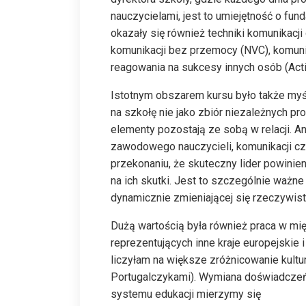
nauczycielami, jest to umiejętność o f
okazały się również techniki komunikac
komunikacji bez przemocy (NVC), komuni
reagowania na sukcesy innych osób (Act
Istotnym obszarem kursu było także mys
na szkołę nie jako zbiór niezależnych p
elementy pozostają ze sobą w relacji. A
zawodowego nauczycieli, komunikacji czy 
przekonaniu, że skuteczny lider powinien
na ich skutki. Jest to szczególnie ważne
dynamicznie zmieniającej się rzeczywisto
Dużą wartością była również praca w 
reprezentujących inne kraje europejskie 
liczyłam na większe zróżnicowanie kul
Portugalczykami). Wymiana doświadczeń p
systemu edukacji mierzymy się