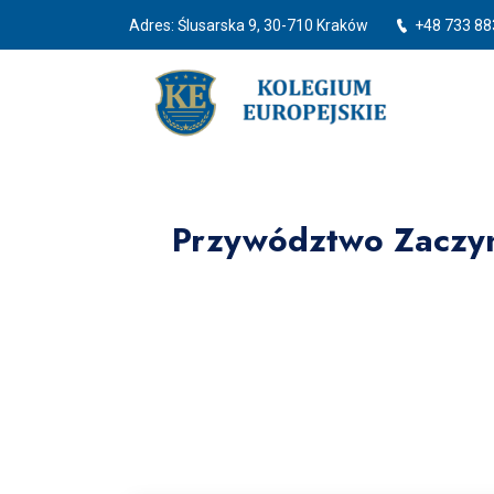
Adres: Ślusarska 9, 30-710 Kraków
+48 733 88
Przywództwo Zaczyna