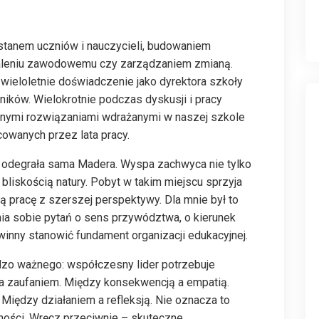
tanem uczniów i nauczycieli, budowaniem
aleniu zawodowemu czy zarządzaniem zmianą.
wieloletnie doświadczenie jako dyrektora szkoły
stników. Wielokrotnie podczas dyskusji i pracy
etnymi rozwiązaniami wdrażanymi w naszej szkole
owanych przez lata pracy.
iu odegrała sama Madera. Wyspa zachwyca nie tylko
i bliskością natury. Pobyt w takim miejscu sprzyja
sną pracę z szerszej perspektywy. Dla mnie był to
ia sobie pytań o sens przywództwa, o kierunek
owinny stanowić fundament organizacji edukacyjnej.
rdzo ważnego: współczesny lider potrzebuje
 a zaufaniem. Między konsekwencją a empatią.
i. Między działaniem a refleksją. Nie oznacza to
ości. Wręcz przeciwnie – skuteczne