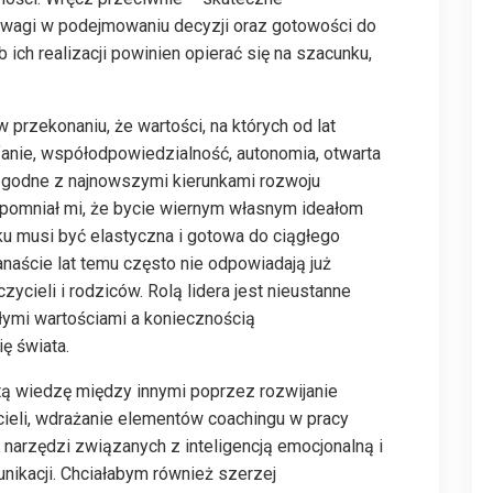
wagi w podejmowaniu decyzji oraz gotowości do
ich realizacji powinien opierać się na szacunku,
w przekonaniu, że wartości, na których od lat
fanie, współodpowiedzialność, autonomia, otwarta
zgodne z najnowszymi kierunkami rozwoju
zypomniał mi, że bycie wiernym własnym ideałom
u musi być elastyczna i gotowa do ciągłego
naście lat temu często nie odpowiadają już
cieli i rodziców. Rolą lidera jest nieustanne
mi wartościami a koniecznością
̨ świata.
ą wiedzę między innymi poprzez rozwijanie
ycieli, wdrażanie elementów coachingu w pracy
rzędzi związanych z inteligencją emocjonalną i
kacji. Chciałabym również szerzej