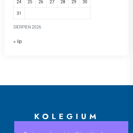
24
25
26
27
28
29
30
31
SIERPIEŃ 2026
« lip
KOLEGIUM
EUROPEJSKIE