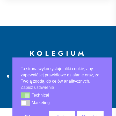
KOLEGIUM
EUROPEJSKIE
Ta strona wykorzystuje pliki cookie, aby
zapewnić jej prawidłowe działanie oraz, za
Ślusarska 9, 30-710 Kraków
sekretariat@ke.edu.pl
Twoją zgodą, do celów analitycznych.
+48 733 883 121
Zapisz ustawienia
Technical
Technical
Marketing
Marketing