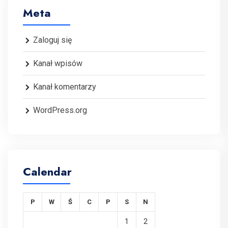
Meta
Zaloguj się
Kanał wpisów
Kanał komentarzy
WordPress.org
Calendar
P
W
Ś
C
P
S
N
1
2