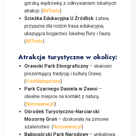
górską wędrówkę z odkrywaniem lokalnych
atrakcji. (
AllTrails
)
Ścieżka Edukacyjna U Źródlisk
: Łatwa,
przyjazna dla rodzin trasa edukacyjna,
ukazująca bogactwo lokalnej flory i fauny.
(
AllTrails
)
Atrakcje turystyczne w okolicy:
Orawski Park Etnograficzny
– skansen
prezentujący tradycję i kulturę Orawy.
(
VisitMałopolska
)
Park Czarnego Daniela w Zawoi
–
idealne miejsce na kontakt z naturą.
(
Nocowanie.pl
)
Ośrodek Turystyczno-Narciarski
Mosorny Groń
– doskonały na zimowe
szaleństwo. (
Nocowanie.pl
)
Babiogórski Park Narodowy
– unikatowa