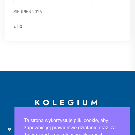
SIERPIEŃ 2026
« lip
KOLEGIUM
EUROPEJSKIE
Ta strona wykorzystuje pliki cookie, aby
zapewnić jej prawidłowe działanie oraz, za
Ślusarska 9, 30-710 Kraków
sekretariat@ke.edu.pl
Twoją zgodą, do celów analitycznych.