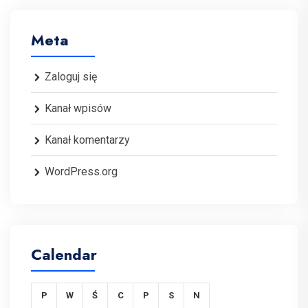
Meta
Zaloguj się
Kanał wpisów
Kanał komentarzy
WordPress.org
Calendar
P
W
Ś
C
P
S
N