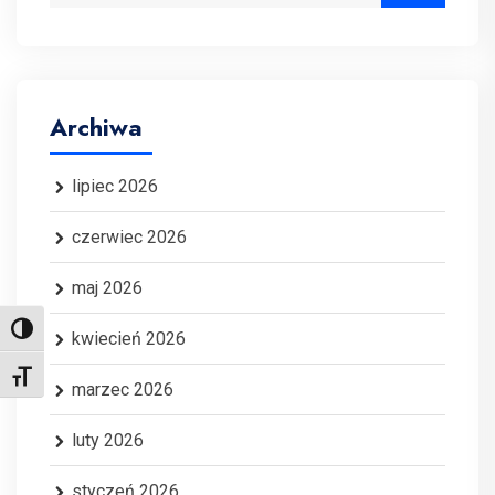
Archiwa
lipiec 2026
czerwiec 2026
maj 2026
Toggle High Contrast
kwiecień 2026
Toggle Font size
marzec 2026
luty 2026
styczeń 2026