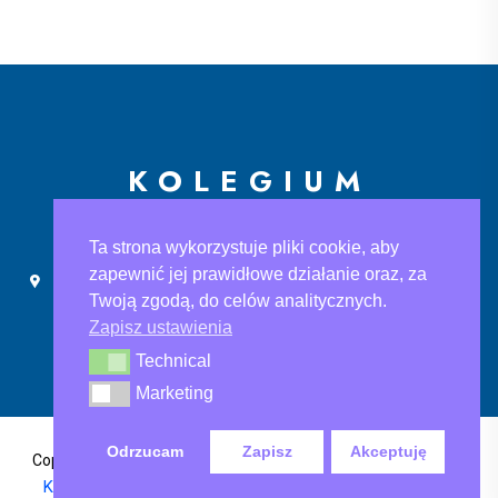
KOLEGIUM
EUROPEJSKIE
Ta strona wykorzystuje pliki cookie, aby
zapewnić jej prawidłowe działanie oraz, za
Ślusarska 9, 30-710 Kraków
sekretariat@ke.edu.pl
Twoją zgodą, do celów analitycznych.
+48 733 883 121
Zapisz ustawienia
Technical
Technical
Marketing
Marketing
Odrzucam
Zapisz
Akceptuję
Polityka Prywatności
,
Copyright@2024 Kolegium Europejskie
Klauzula informacyjna
, Klauzula informacyjna rodo-ksef