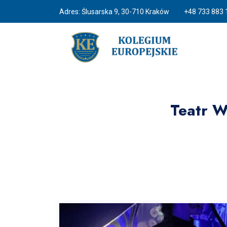
Adres: Ślusarska 9, 30-710 Kraków
+48 733 883 
Teatr W