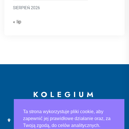
SIERPIEŃ 2026
« lip
KOLEGIUM
EUROPEJSKIE
Ta strona wykorzystuje pliki cookie, aby
zapewnić jej prawidłowe działanie oraz, za
Ślusarska 9, 30-710 Kraków
sekretariat@ke.edu.pl
Twoją zgodą, do celów analitycznych.
+48 733 883 121