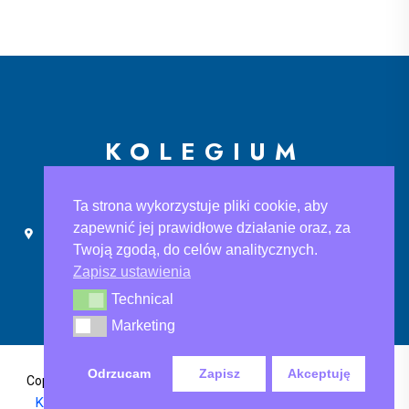
KOLEGIUM
EUROPEJSKIE
Ta strona wykorzystuje pliki cookie, aby
zapewnić jej prawidłowe działanie oraz, za
Ślusarska 9, 30-710 Kraków
sekretariat@ke.edu.pl
Twoją zgodą, do celów analitycznych.
+48 733 883 121
Zapisz ustawienia
Technical
Technical
Marketing
Marketing
Odrzucam
Zapisz
Akceptuję
Polityka Prywatności
,
Copyright@2024 Kolegium Europejskie
Klauzula informacyjna
, Klauzula informacyjna rodo-ksef