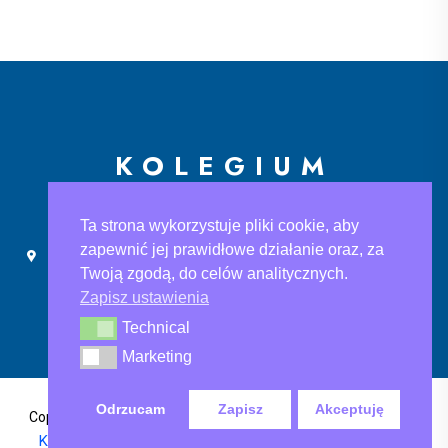
KOLEGIUM
EUROPEJSKIE
Ta strona wykorzystuje pliki cookie, aby
zapewnić jej prawidłowe działanie oraz, za
Ślusarska 9, 30-710 Kraków
sekretariat@ke.edu.pl
Twoją zgodą, do celów analitycznych.
+48 733 883 121
Zapisz ustawienia
Technical
Technical
Marketing
Marketing
Odrzucam
Zapisz
Akceptuję
Polityka Prywatności
,
Copyright@2024 Kolegium Europejskie
Klauzula informacyjna
, Klauzula informacyjna rodo-ksef