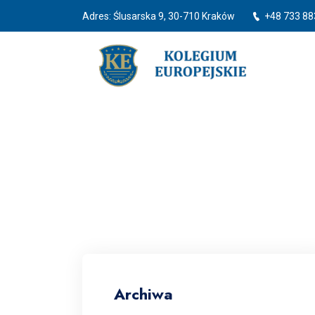
Adres: Ślusarska 9, 30-710 Kraków
+48 733 88
Archiwa