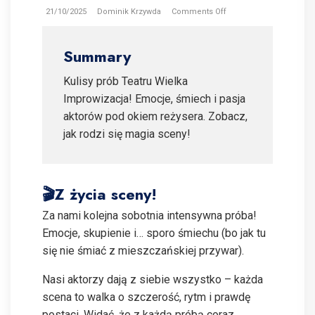
21/10/2025
Dominik Krzywda
Comments Off
Summary
Kulisy prób Teatru Wielka
Improwizacja! Emocje, śmiech i pasja
aktorów pod okiem reżysera. Zobacz,
jak rodzi się magia sceny!
🎬Z życia sceny!
Za nami kolejna sobotnia intensywna próba!
Emocje, skupienie i… sporo śmiechu (bo jak tu
się nie śmiać z mieszczańskiej przywar).
Nasi aktorzy dają z siebie wszystko – każda
scena to walka o szczerość, rytm i prawdę
postaci. Widać, że z każdą próbą coraz