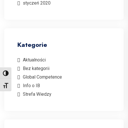
styczeń 2020
Kategorie
Aktualności
Bez kategorii
Toggle High Contrast
Global Competence
Info o IB
Toggle Font size
Strefa Wiedzy