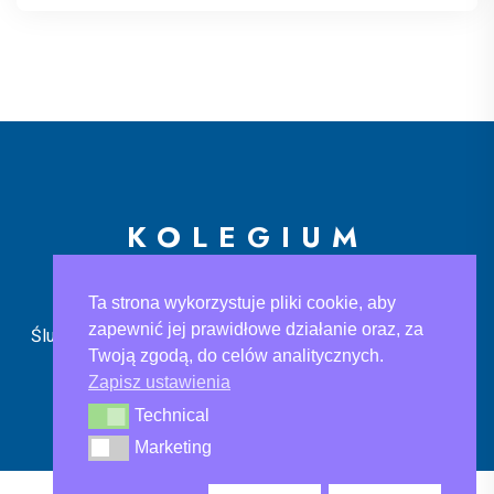
KOLEGIUM
EUROPEJSKIE
Ta strona wykorzystuje pliki cookie, aby
zapewnić jej prawidłowe działanie oraz, za
Ślusarska 9, 30-710 Kraków
sekretariat@ke.edu.pl
+48
Twoją zgodą, do celów analitycznych.
733 883 121
Zapisz ustawienia
Technical
Technical
Marketing
Marketing