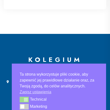
KOLEGIUM
EUROPEJSKIE
Ta strona wykorzystuje pliki cookie, aby
zapewnić jej prawidłowe działanie oraz, za
Ślusarska 9, 30-710 Kraków
sekretariat@ke.edu.pl
Twoją zgodą, do celów analitycznych.
+48 733 883 121
Zapisz ustawienia
Technical
Technical
Marketing
Marketing