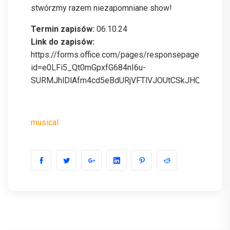
stwórzmy razem niezapomniane show!
Termin zapisów:
06.10.24
Link do zapisów:
https://forms.office.com/pages/responsepage.aspx?
id=e0LFi5_Qt0mGpxfG684nI6u-
SURMJhlDlAfm4cd5eBdURjVFTlVJOUtCSkJHQVdDMTZZ
musical