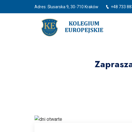
Adres: Ślusarska 9, 30-710 Kraków
+48 733 88
Zaprasza