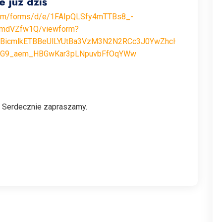
 już dziś
.com/forms/d/e/1FAIpQLSfy4mTTBs8_-
dVZfw1Q/viewform?
IxMABicmlkETBBeUlLYUtBa3VzM3N2N2RCc3J0YwZhcHBfaWQQ
A0G9_aem_HBGwKar3pLNpuvbFfOqYWw
 Serdecznie zapraszamy.