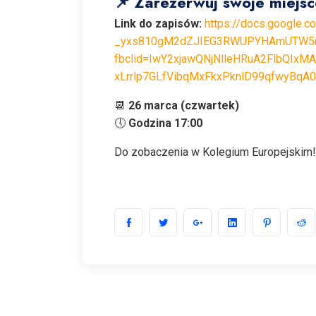
📌 Zarezerwuj swoje miejsce
Link do zapisów:
https://docs.google
_yxs810gM2dZJIEG3RWUPYHAmUTW5m
fbclid=IwY2xjawQNjNlleHRuA2FlbQ
xLrrlp7GLfVibqMxFkxPknlD99qfwyBq
📆
26 marca (czwartek)
🕔
Godzina 17:00
Do zobaczenia w Kolegium Europejskim!