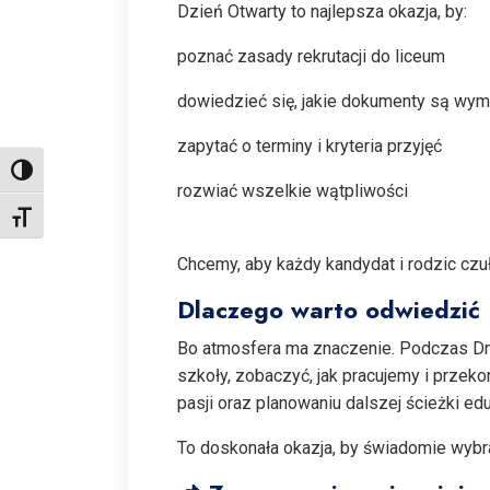
Dzień Otwarty to najlepsza okazja, by:
poznać zasady rekrutacji do liceum
dowiedzieć się, jakie dokumenty są wy
zapytać o terminy i kryteria przyjęć
Toggle High Contrast
rozwiać wszelkie wątpliwości
Toggle Font size
Chcemy, aby każdy kandydat i rodzic czuł
Dlaczego warto odwiedzić 
Bo atmosfera ma znaczenie. Podczas Dn
szkoły, zobaczyć, jak pracujemy i przeko
pasji oraz planowaniu dalszej ścieżki edu
To doskonała okazja, by świadomie wybrać