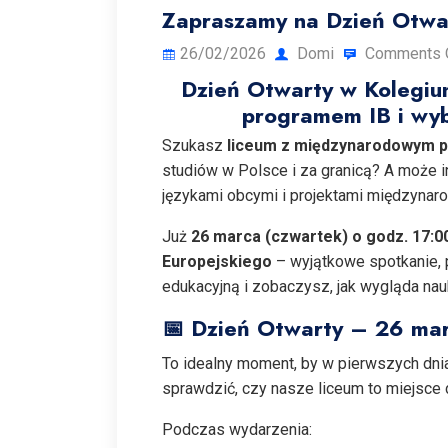
Zapraszamy na Dzień Otwa
26/02/2026
Domi
Comments 
Dzień Otwarty w Kolegiu
programem IB i wyb
Szukasz
liceum z międzynarodowym 
studiów w Polsce i za granicą? A może i
językami obcymi i projektami międzyna
Już
26 marca (czwartek) o godz. 17:0
Europejskiego
– wyjątkowe spotkanie, 
edukacyjną i zobaczysz, jak wygląda n
📅 Dzień Otwarty – 26 mar
To idealny moment, by w pierwszych dnia
sprawdzić, czy nasze liceum to miejsce d
Podczas wydarzenia: