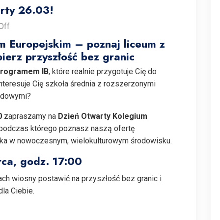
rty 26.03!
Off
m Europejskim – poznaj liceum z
ierz przyszłość bez granic
programem IB
, które realnie przygotuje Cię do
nteresuje Cię szkoła średnia z rozszerzonymi
rodowymi?
0
zapraszamy na
Dzień Otwarty Kolegium
podczas którego poznasz naszą ofertę
auka w nowoczesnym, wielokulturowym środowisku.
ca, godz. 17:00
ch wiosny postawić na przyszłość bez granic i
la Ciebie.