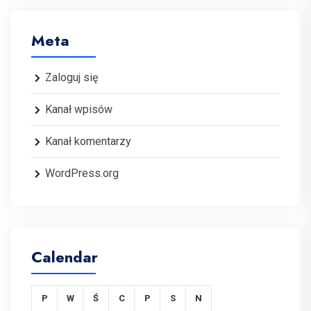
Meta
Zaloguj się
Kanał wpisów
Kanał komentarzy
WordPress.org
Calendar
P
W
Ś
C
P
S
N