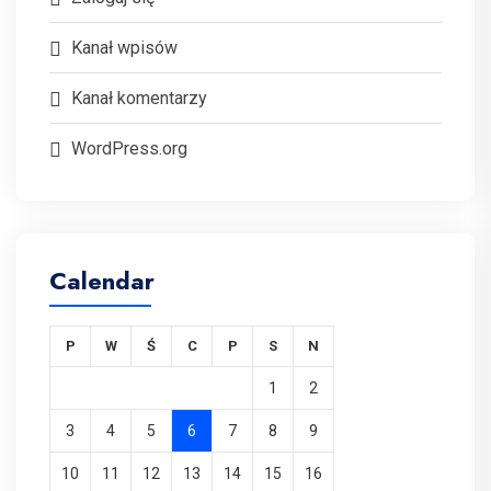
Kanał wpisów
Kanał komentarzy
WordPress.org
Calendar
P
W
Ś
C
P
S
N
1
2
3
4
5
6
7
8
9
10
11
12
13
14
15
16