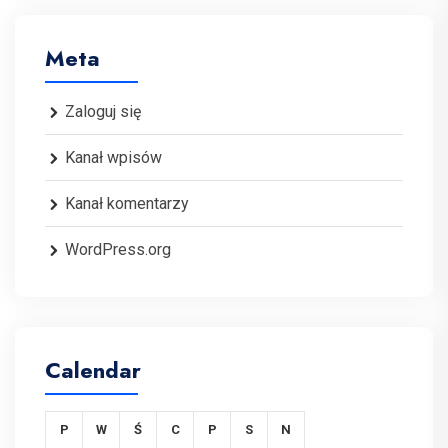
Meta
Zaloguj się
Kanał wpisów
Kanał komentarzy
WordPress.org
Calendar
P
W
Ś
C
P
S
N