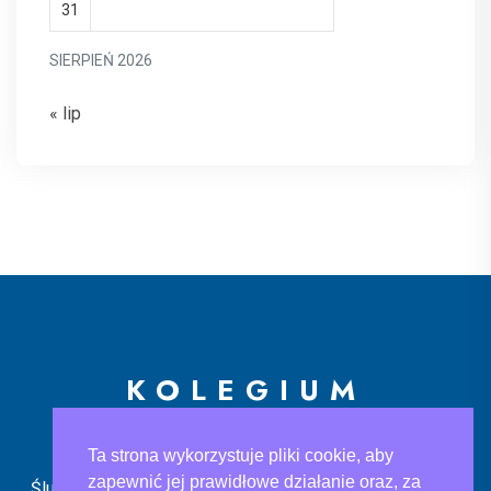
31
SIERPIEŃ 2026
« lip
KOLEGIUM
EUROPEJSKIE
Ta strona wykorzystuje pliki cookie, aby
zapewnić jej prawidłowe działanie oraz, za
Ślusarska 9, 30-710 Kraków
sekretariat@ke.edu.pl
+48