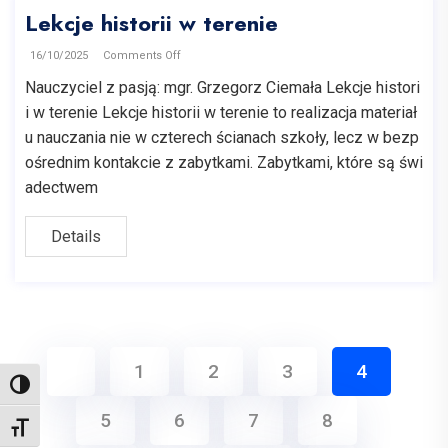
Lekcje historii w terenie
16/10/2025
Comments Off
Nauczyciel z pasją: mgr. Grzegorz Ciemała Lekcje histori
i w terenie Lekcje historii w terenie to realizacja materiał
u nauczania nie w czterech ścianach szkoły, lecz w bezp
ośrednim kontakcie z zabytkami. Zabytkami, które są świ
adectwem
Details
1
2
3
4
Toggle High Contrast
5
6
7
8
Toggle Font size