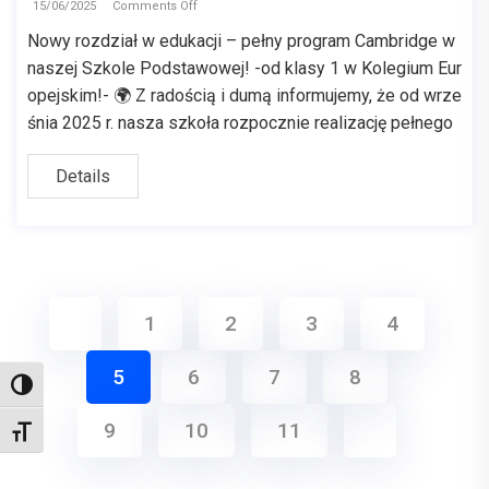
15/06/2025
Comments Off
Nowy rozdział w edukacji – pełny program Cambridge w
naszej Szkole Podstawowej! -od klasy 1 w Kolegium Eur
opejskim!- 🌍 Z radością i dumą informujemy, że od wrze
śnia 2025 r. nasza szkoła rozpocznie realizację pełnego
Details
1
2
3
4
5
6
7
8
Toggle High Contrast
9
10
11
Toggle Font size