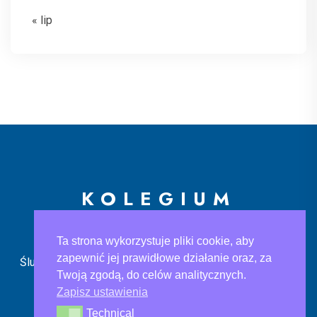
« lip
KOLEGIUM
EUROPEJSKIE
Ta strona wykorzystuje pliki cookie, aby
zapewnić jej prawidłowe działanie oraz, za
Ślusarska 9, 30-710 Kraków
sekretariat@ke.edu.pl
+48
Twoją zgodą, do celów analitycznych.
733 883 121
Zapisz ustawienia
Technical
Technical