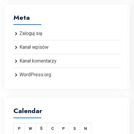
Meta
Zaloguj się
Kanał wpisów
Kanał komentarzy
WordPress.org
Calendar
P
W
Ś
C
P
S
N