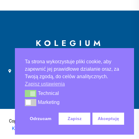
KOLEGIUM
EUROPEJSKIE
Ta strona wykorzystuje pliki cookie, aby
zapewnić jej prawidłowe działanie oraz, za
Ślusarska 9, 30-710 Kraków
sekretariat@ke.edu.pl
Twoją zgodą, do celów analitycznych.
+48 733 883 121
Zapisz ustawienia
Technical
Technical
Marketing
Marketing
Odrzucam
Zapisz
Akceptuję
Polityka Prywatności
,
Copyright@2024 Kolegium Europejskie
Klauzula informacyjna
, Klauzula informacyjna rodo-ksef